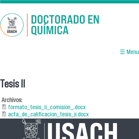
Pasar al contenido principal
☰ Menu
Tesis II
Se encuentra usted aquí
Archivos:
formato_tesis_ii_comision_.docx
acta_de_calificacion_tesis_ii.docx