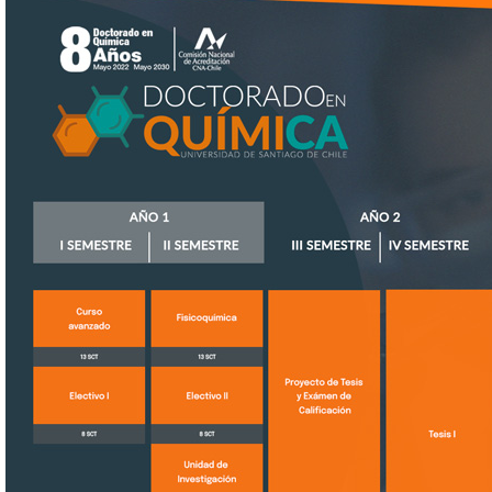
malla-doctoradoquimica02.jpg