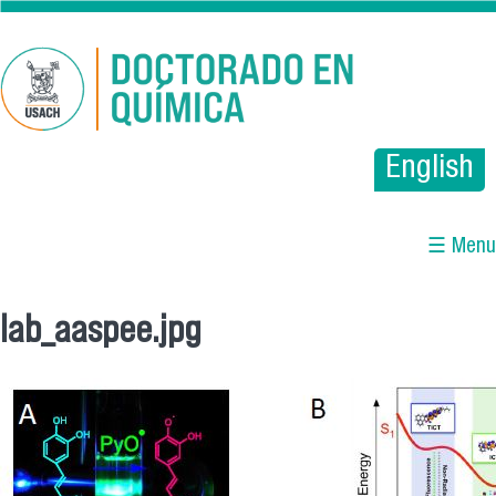
Pasar al contenido principal
English
☰ Menu
lab_aaspee.jpg
Se encuentra usted aquí