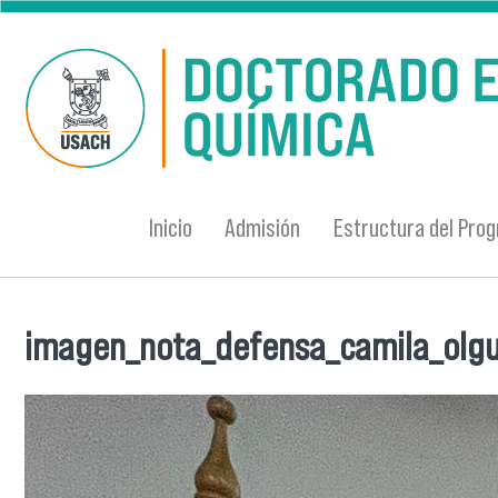
Pasar al contenido principal
Inicio
Admisión
Estructura del Pro
imagen_nota_defensa_camila_olgu
Se encuentra usted aquí