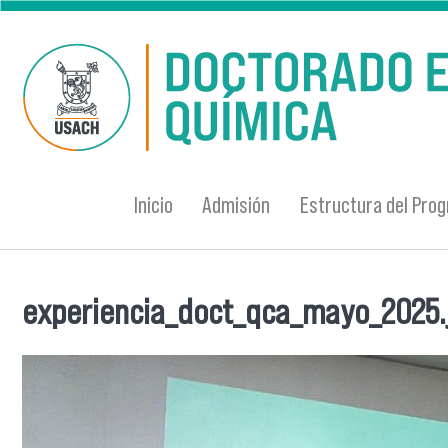
Pasar al contenido principal
Inicio
Admisión
Estructura del Pro
experiencia_doct_qca_mayo_2025.
Se encuentra usted aquí