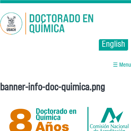
Pasar al contenido principal
English
☰ Menu
banner-info-doc-quimica.png
Se encuentra usted aquí