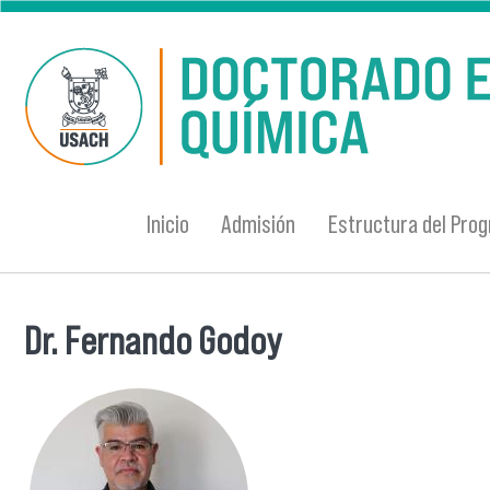
Pasar al contenido principal
Inicio
Admisión
Estructura del Pro
Dr. Fernando Godoy
Se encuentra usted aquí