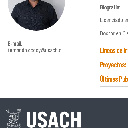
Biografía:
Licenciado en
Doctor en Cie
E-mail:
Lineas de I
fernando.godoy@usach.cl
Proyectos:
Últimas Pub