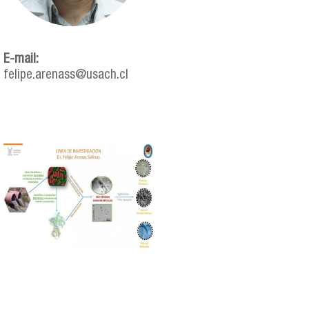
E-mail:
felipe.arenass@usach.cl
linea_inv_farenas-680x480.jpg