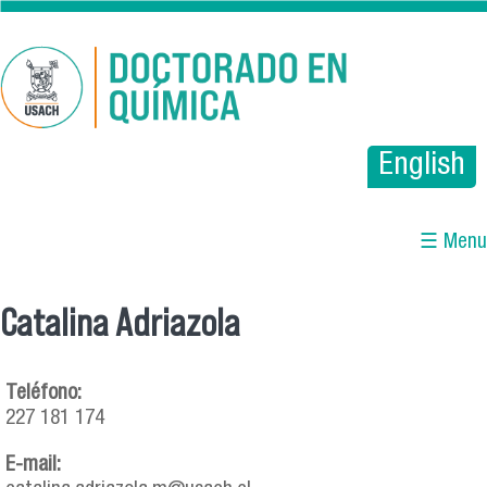
Pasar al contenido principal
English
☰ Menu
Catalina Adriazola
Se encuentra usted aquí
Teléfono:
227 181 174
E-mail: